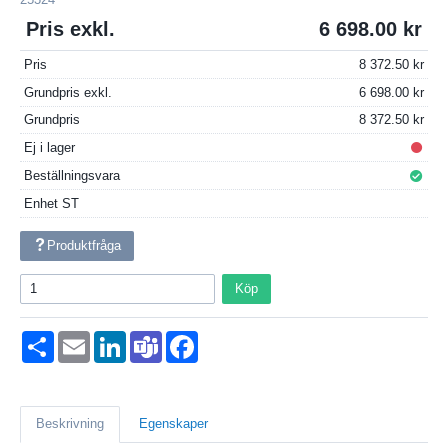
Pris exkl.
6 698.00
Pris
8 372.50
Grundpris exkl.
6 698.00
Grundpris
8 372.50
Ej i lager
Beställningsvara
Enhet
ST
Produktfråga
Köp
Dela
Email
LinkedIn
Teams
Facebook
Beskrivning
Egenskaper