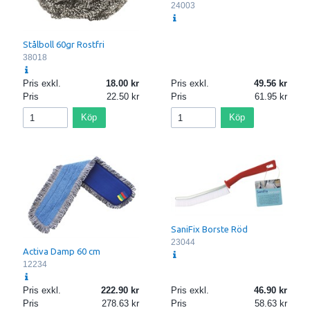
24003
Stålboll 60gr Rostfri
38018
Pris exkl.
18.00
Pris exkl.
49.56
Pris
22.50
Pris
61.95
Köp
Köp
SaniFix Borste Röd
23044
Activa Damp 60 cm
12234
Pris exkl.
222.90
Pris exkl.
46.90
Pris
278.63
Pris
58.63