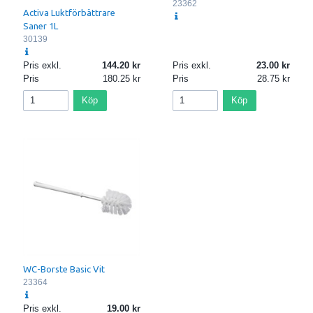
23362
Activa Luktförbättrare
Saner 1L
30139
Pris exkl.
144.20
Pris exkl.
23.00
Pris
180.25
Pris
28.75
Köp
Köp
WC-Borste Basic Vit
23364
Pris exkl.
19.00