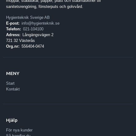
moppar, städdukar, papper, plast och städmaskiner till
sanitetsrengöring, fönsterputs och golvvård.
Hygienteknik Sverige AB
E-post:
info@hygienteknik.se
Telefon:
021-104100
Adress:
Långängsvägen 2
721 32 Västerås
Org.nr:
556404-0474
MENY
Start
Kontakt
Hjälp
För nya kunder
Så handlar du