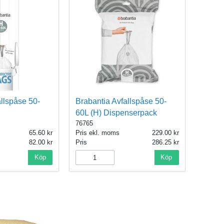
allspåse 50-
Brabantia Avfallspåse 50-
60L (H) Dispenserpack
76765
65.60
Pris ekl. moms
229.00
82.00
Pris
286.25
Köp
Köp