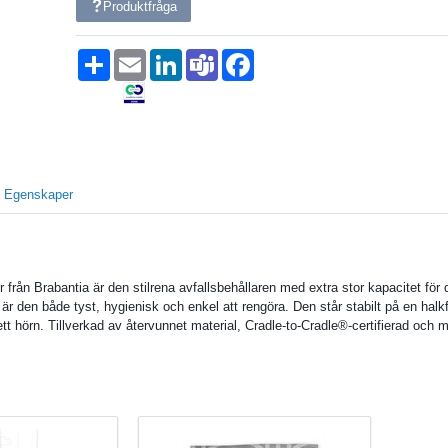
Produktfråga
Dela
Email
LinkedIn
Teams
Facebook
Egenskaper
er från Brabantia är den stilrena avfallsbehållaren med extra stor kapacitet 
är den både tyst, hygienisk och enkel att rengöra. Den står stabilt på en halkf
 ett hörn. Tillverkad av återvunnet material, Cradle-to-Cradle®-certifierad och