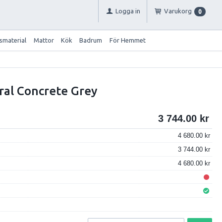
Logga in
Varukorg
0
smaterial
Mattor
Kök
Badrum
För Hemmet
ral Concrete Grey
3 744.00
4 680.00
3 744.00
4 680.00