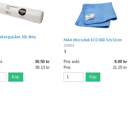
skorgspåse 30L 8my
MAX Microduk ECO Blå 32x32cm
20903
l.
30.50
Pris exkl.
9.00
38.13
Pris
11.25
Köp
Köp