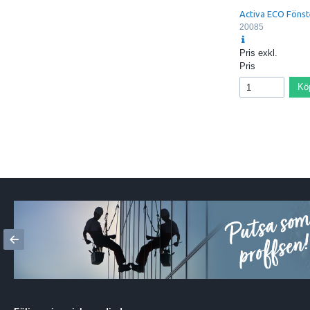
Activa ECO Föns
20085
Pris exkl.
Pris
Kö