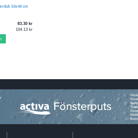
terduk 50x40 cm
83.30
104.13
p