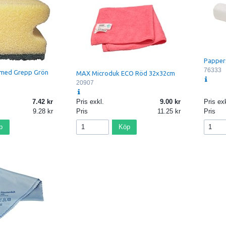
Papper
76333
med Grepp Grön
MAX Microduk ECO Röd 32x32cm
20907
7.42
Pris exkl.
9.00
Pris exk
9.28
Pris
11.25
Pris
p
Köp