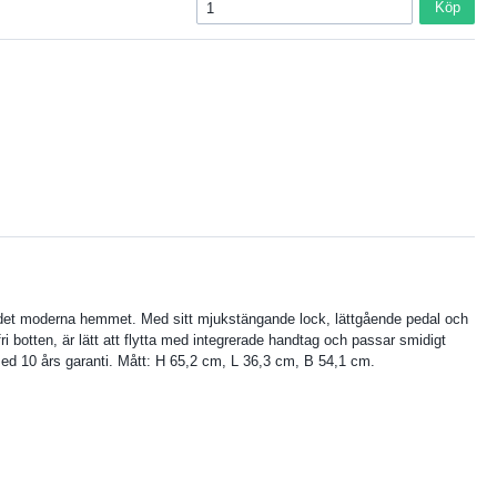
Köp
för det moderna hemmet. Med sitt mjukstängande lock, lättgående pedal och
ri botten, är lätt att flytta med integrerade handtag och passar smidigt
 med 10 års garanti. Mått: H 65,2 cm, L 36,3 cm, B 54,1 cm.