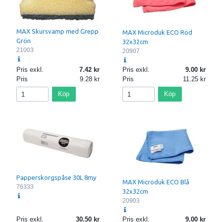
MAX Skursvamp med Grepp
MAX Microduk ECO Röd
Grön
32x32cm
21003
20907
Pris exkl.
7.42
Pris exkl.
9.00
Pris
9.28
Pris
11.25
Köp
Köp
Papperskorgspåse 30L 8my
MAX Microduk ECO Blå
76333
32x32cm
20903
Pris exkl.
30.50
Pris exkl.
9.00