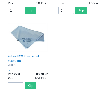
Pris
38.13
Pris
11.25
Köp
Köp
Activa ECO Fönsterduk
50x40 cm
20085
Pris exkl.
83.30
Pris
104.13
Köp