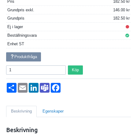
Pris
182.50
Grundpris exkl.
146.00
Grundpris
182.50
Ej i lager
Beställningsvara
Enhet
ST
Produktfråga
Köp
Dela
Email
LinkedIn
Teams
Facebook
Beskrivning
Egenskaper
Beskrivning