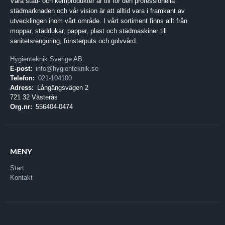
Våra städ- och kemprodukter är till för den professionella
städmarknaden och vår vision är att alltid vara i framkant av
utvecklingen inom vårt område. I vårt sortiment finns allt från
moppar, städdukar, papper, plast och städmaskiner till
sanitetsrengöring, fönsterputs och golvvård.
Hygienteknik Sverige AB
E-post:
info@hygienteknik.se
Telefon:
021-104100
Adress:
Långängsvägen 2
721 32 Västerås
Org.nr:
556404-0474
MENY
Start
Kontakt