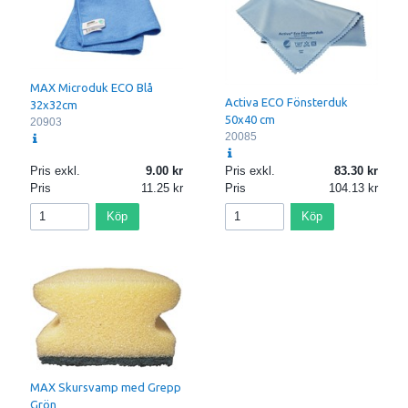
MAX Microduk ECO Blå
Activa ECO Fönsterduk
32x32cm
50x40 cm
20903
20085
Pris exkl.
9.00
Pris exkl.
83.30
Pris
11.25
Pris
104.13
Köp
Köp
MAX Skursvamp med Grepp
Grön