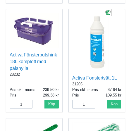
Activa Fönsterputshink
18L komplett med
pälshylla
28232
Activa Fönstertvätt 1L
31205
Pris ekl. moms
239.50
Pris ekl. moms
87.64
Pris
299.38
Pris
109.55
Köp
Köp