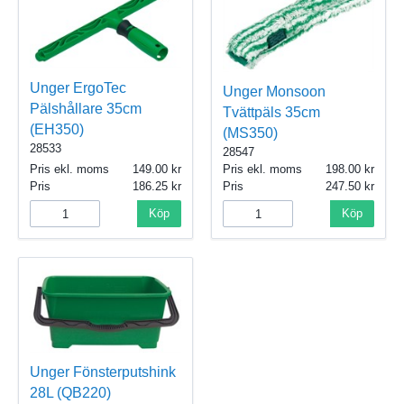
Unger ErgoTec
Unger Monsoon
Pälshållare 35cm
Tvättpäls 35cm
(EH350)
(MS350)
28533
28547
Pris ekl. moms
149.00
Pris ekl. moms
198.00
Pris
186.25
Pris
247.50
Köp
Köp
Unger Fönsterputshink
28L (QB220)