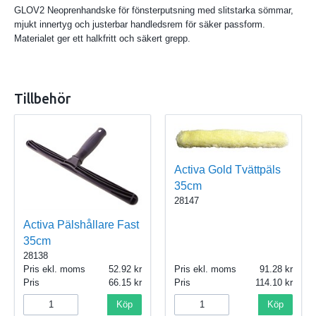
GLOV2 Neoprenhandske för fönsterputsning med slitstarka sömmar,
mjukt innertyg och justerbar handledsrem för säker passform.
Materialet ger ett halkfritt och säkert grepp.
Tillbehör
Activa Gold Tvättpäls
35cm
28147
Activa Pälshållare Fast
35cm
28138
Pris ekl. moms
52.92
Pris ekl. moms
91.28
Pris
66.15
Pris
114.10
Köp
Köp