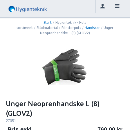
Start
/
Hygienteknik - Hela
sortiment
/
Städmaterial
/
Fönsterputs
/
Handskar
/
Unger
Neoprenhandske L (8) (GLOV2)
Unger Neoprenhandske L (8)
(GLOV2)
27051
Pris exkl.
760.00