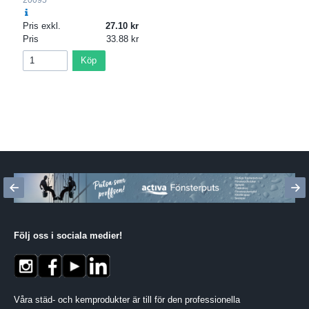
20095
Pris exkl.
27.10
Pris
33.88
Köp
Följ oss i sociala medier
!
Våra städ- och kemprodukter är till för den professionella