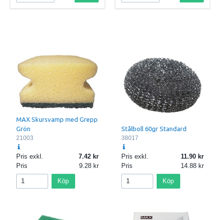
MAX Skursvamp med Grepp
Stålboll 60gr Standard
Grön
38017
21003
Pris exkl.
7.42
Pris exkl.
11.90
Pris
9.28
Pris
14.88
Köp
Köp