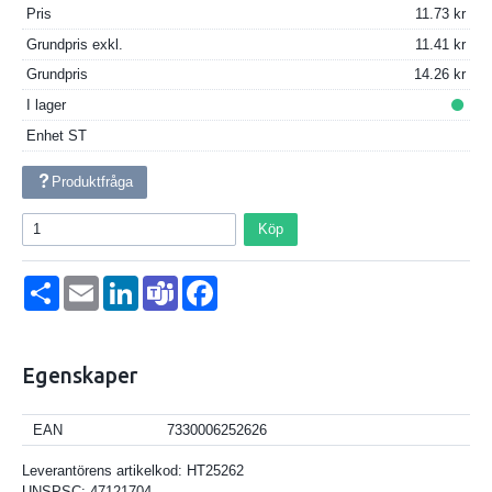
Pris
11.73
Grundpris exkl.
11.41
Grundpris
14.26
I lager
Enhet
ST
Produktfråga
Köp
Dela
Email
LinkedIn
Teams
Facebook
Egenskaper
EAN
7330006252626
Leverantörens artikelkod:
HT25262
UNSPSC:
47121704