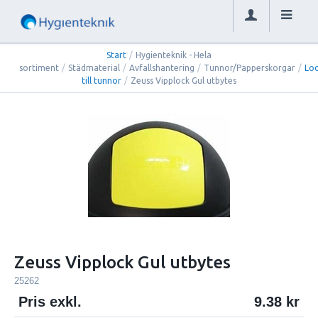
Start
/
Hygienteknik - Hela
sortiment
/
Städmaterial
/
Avfallshantering
/
Tunnor/Papperskorgar
/
Lo
till tunnor
/
Zeuss Vipplock Gul utbytes
Zeuss Vipplock Gul utbytes
25262
Pris exkl.
9.38