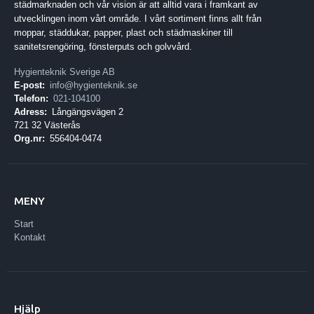
städmarknaden och vår vision är att alltid vara i framkant av
utvecklingen inom vårt område. I vårt sortiment finns allt från
moppar, städdukar, papper, plast och städmaskiner till
sanitetsrengöring, fönsterputs och golvvård.
Hygienteknik Sverige AB
E-post:
info@hygienteknik.se
Telefon:
021-104100
Adress:
Långängsvägen 2
721 32 Västerås
Org.nr:
556404-0474
MENY
Start
Kontakt
Hjälp