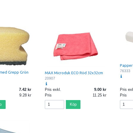
Papper
76333
med Grepp Grön
MAX Microduk ECO Röd 32x32cm
20907
7.42
Pris exkl.
9.00
Pris exk
9.28
Pris
11.25
Pris
p
Köp