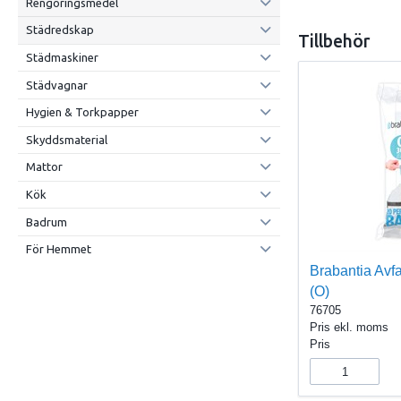
Rengöringsmedel
Städredskap
Tillbehör
Städmaskiner
Städvagnar
Hygien & Torkpapper
Skyddsmaterial
Mattor
Kök
Badrum
För Hemmet
Brabantia Avf
(O)
76705
Pris ekl. moms
Pris