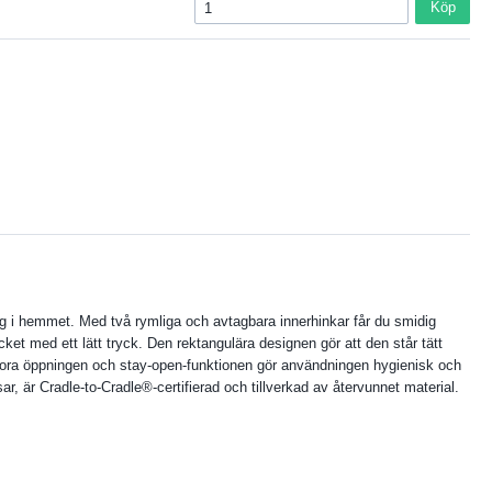
Köp
ing i hemmet. Med två rymliga och avtagbara innerhinkar får du smidig
ket med ett lätt tryck. Den rektangulära designen gör att den står tätt
n stora öppningen och stay-open-funktionen gör användningen hygienisk och
, är Cradle-to-Cradle®-certifierad och tillverkad av återvunnet material.