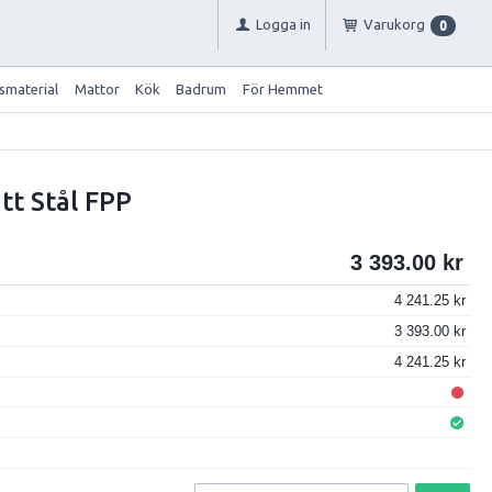
Logga in
Varukorg
0
smaterial
Mattor
Kök
Badrum
För Hemmet
tt Stål FPP
3 393.00
4 241.25
3 393.00
4 241.25