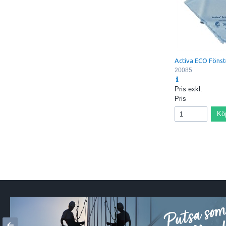
Activa ECO Föns
20085
Pris exkl.
Pris
Kö