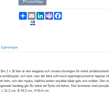
Produktfråga
Dela
Email
LinkedIn
Teams
Facebook
Egenskaper
Bin 2 x 30 liter är den eleganta och smarta lösningen för enkel avfallssorter
ka avfallstyper, och tack vare det lätta soft-touch-öppningssystemet öppnas loc
r i ett hörn, och den mjuka, halkfria botten skyddar både golv och möbler. De
rerade handtag gör Bo enkel att flytta vid behov. Den levereras med provpåsar
t: L 31,2 cm, B 54,5 cm, H 65,6 cm.