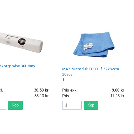
skorgspåse 30L 8my
MAX Microduk ECO Blå 32x32cm
20903
l.
30.50
Pris exkl.
9.00
38.13
Pris
11.25
Köp
Köp