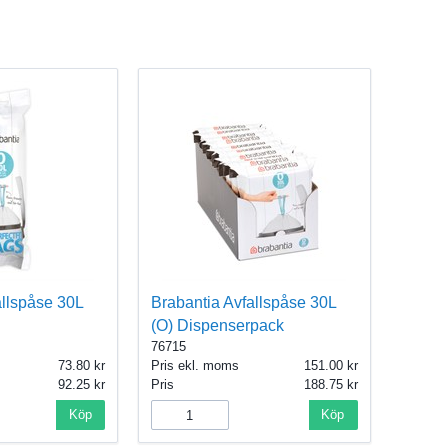
allspåse 30L
Brabantia Avfallspåse 30L
(O) Dispenserpack
76715
73.80
Pris ekl. moms
151.00
92.25
Pris
188.75
Köp
Köp