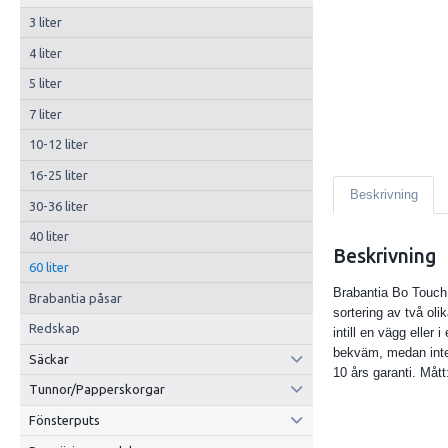
3 liter
4 liter
5 liter
7 liter
10-12 liter
16-25 liter
Beskrivning
30-36 liter
40 liter
Beskrivning
60 liter
Brabantia Bo Touch 
Brabantia påsar
sortering av två oli
Redskap
intill en vägg elle
bekväm, medan integ
Säckar
10 års garanti. Måt
Tunnor/Papperskorgar
Fönsterputs