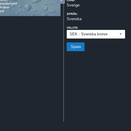
LAND:
Sverige
SPRÅK:
Svenska
VALUTA