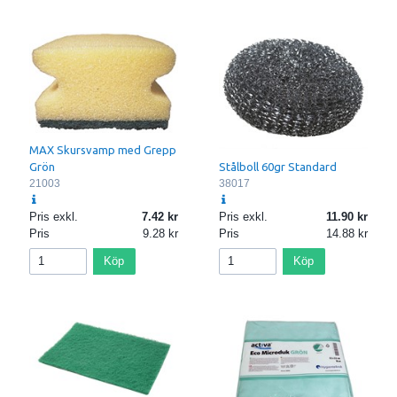
MAX Skursvamp med Grepp
Stålboll 60gr Standard
Grön
38017
21003
Pris exkl.
7.42
Pris exkl.
11.90
Pris
9.28
Pris
14.88
Köp
Köp