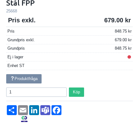
Stål FPP
25668
Pris exkl.
679.00
Pris
848.75
Grundpris exkl.
679.00
Grundpris
848.75
Ej i lager
Enhet
ST
Produktfråga
Köp
Dela
Email
LinkedIn
Teams
Facebook