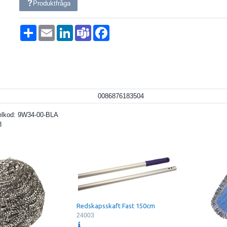
Produktfråga
Dela
Email
LinkedIn
Teams
Facebook
0086876183504
elkod:
9W34-00-BLA
3
Redskapsskaft Fast 150cm
24003