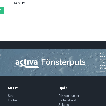
14.88
p
MENY
Hjälp
Start
För nya kunder
Kontakt
Så handlar du
Söktips