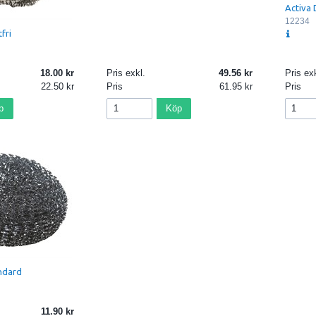
Activa
12234
fri
18.00
Pris exkl.
49.56
Pris exk
22.50
Pris
61.95
Pris
p
Köp
andard
11.90