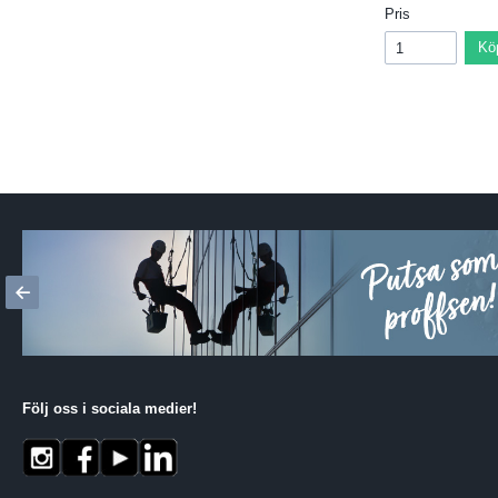
Pris
Kö
Följ oss i sociala medier
!