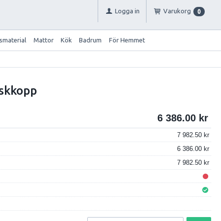
Logga in
Varukorg
0
smaterial
Mattor
Kök
Badrum
För Hemmet
Askkopp
6 386.00
7 982.50
6 386.00
7 982.50