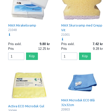
MAX Mirakelsvamp
MAX Skursvamp med Grepp
21048
Vit
21001
Pris exkl.
9.80
Pris exkl.
7.42
Pris
12.25
Pris
9.28
Köp
Köp
MAX Microduk ECO Blå
32x32cm
Activa ECO Microduk Gul
20903
20098