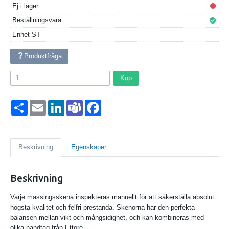
Ej i lager
Beställningsvara
Enhet
ST
Produktfråga
Köp
Dela
Email
LinkedIn
Teams
Facebook
Beskrivning
Egenskaper
Beskrivning
Varje mässingsskena inspekteras manuellt för att säkerställa absolut
högsta kvalitet och felfri prestanda. Skenorna har den perfekta
balansen mellan vikt och mångsidighet, och kan kombineras med
olika handtag från Ettore.