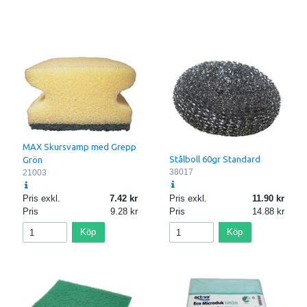
MAX Skursvamp med Grepp
Stålboll 60gr Standard
Grön
38017
21003
Pris exkl.
7.42
Pris exkl.
11.90
Pris
9.28
Pris
14.88
Köp
Köp