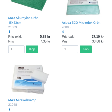
MAX Skurnylon Grön
Activa ECO Microduk Grön
15x22cm
20095
21009
Pris exkl.
5.88
Pris exkl.
27.10
Pris
7.35
Pris
33.88
Köp
Köp
MAX Mirakelsvamp
21048