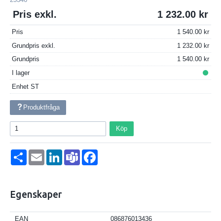
Pris exkl.
1 232.00
Pris
1 540.00
Grundpris exkl.
1 232.00
Grundpris
1 540.00
I lager
Enhet
ST
Produktfråga
Köp
Dela
Email
LinkedIn
Teams
Facebook
Egenskaper
EAN
086876013436