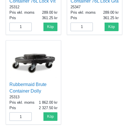
Container 76L Lock Vit
Container 76L Lock Grå
25312
25347
Pris ekl. moms
289.00
Pris ekl. moms
289.00
Pris
361.25
Pris
361.25
Köp
Köp
Rubbermaid Brute
Container Dolly
25313
Pris ekl. moms
1 862.00
Pris
2 327.50
Köp