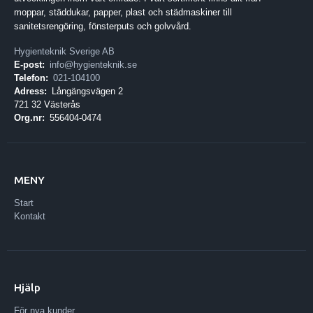
moppar, städdukar, papper, plast och städmaskiner till
sanitetsrengöring, fönsterputs och golvvård.
Hygienteknik Sverige AB
E-post:
info@hygienteknik.se
Telefon:
021-104100
Adress:
Långängsvägen 2
721 32 Västerås
Org.nr:
556404-0474
MENY
Start
Kontakt
Hjälp
För nya kunder