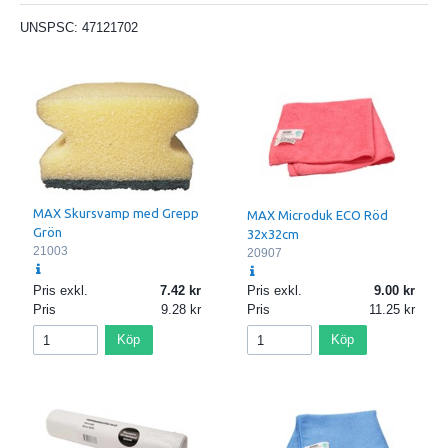
UNSPSC:
47121702
MAX Skursvamp med Grepp
MAX Microduk ECO Röd
Grön
32x32cm
21003
20907
Pris exkl.
7.42
Pris exkl.
9.00
Pris
9.28
Pris
11.25
Köp
Köp