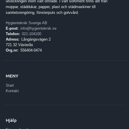
utvecklingen inom vårt område. I vårt sortiment finns allt från
moppar, städdukar, papper, plast och städmaskiner till
sanitetsrengöring, fönsterputs och golvvård.
Hygienteknik Sverige AB
E-post:
info@hygienteknik.se
Telefon:
021-104100
Adress:
Långängsvägen 2
721 32 Västerås
Org.nr:
556404-0474
MENY
Start
Kontakt
Hjälp