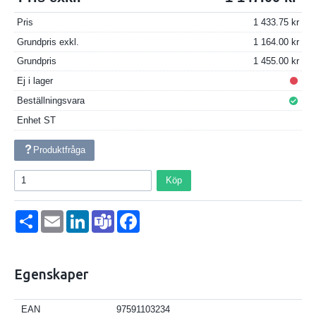
Pris
1 433.75
Grundpris exkl.
1 164.00
Grundpris
1 455.00
Ej i lager
Beställningsvara
Enhet
ST
Produktfråga
Köp
Dela
Email
LinkedIn
Teams
Facebook
Egenskaper
EAN
97591103234