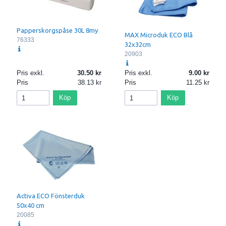
Papperskorgspåse 30L 8my
MAX Microduk ECO Blå
76333
32x32cm
20903
Pris exkl.
30.50
Pris exkl.
9.00
Pris
38.13
Pris
11.25
Köp
Köp
Activa ECO Fönsterduk
50x40 cm
20085