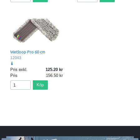
Wetloop Pro 60 cm
12043
Pris exkl.
125.20
Pris
156.50
Köp