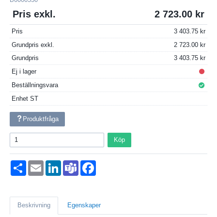
Pris exkl.
2 723.00
Pris
3 403.75
Grundpris exkl.
2 723.00
Grundpris
3 403.75
Ej i lager
Beställningsvara
Enhet
ST
Produktfråga
Köp
Dela
Email
LinkedIn
Teams
Facebook
Beskrivning
Egenskaper