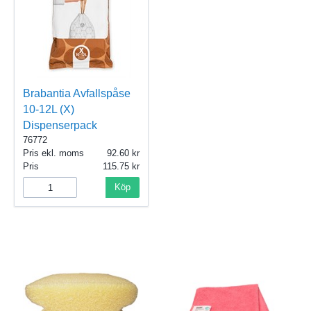
Brabantia Avfallspåse
10-12L (X)
Dispenserpack
76772
Pris ekl. moms
92.60
Pris
115.75
Köp