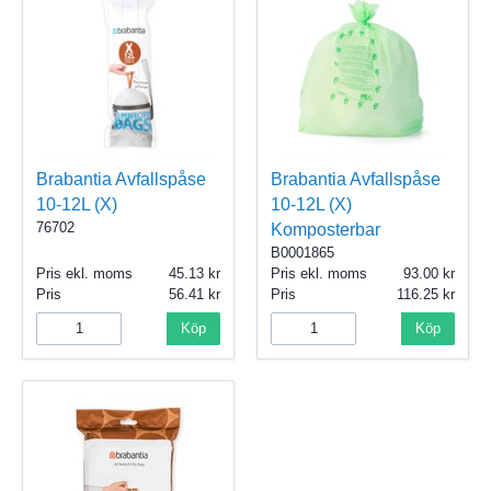
Brabantia Avfallspåse
Brabantia Avfallspåse
10-12L (X)
10-12L (X)
76702
Komposterbar
B0001865
Pris ekl. moms
45.13
Pris ekl. moms
93.00
Pris
56.41
Pris
116.25
Köp
Köp