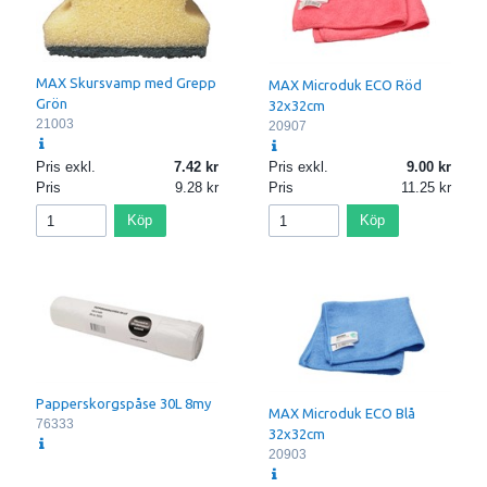
MAX Skursvamp med Grepp
MAX Microduk ECO Röd
Grön
32x32cm
21003
20907
Pris exkl.
7.42
Pris exkl.
9.00
Pris
9.28
Pris
11.25
Köp
Köp
Papperskorgspåse 30L 8my
MAX Microduk ECO Blå
76333
32x32cm
20903