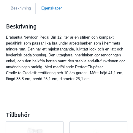
Beskrivning
Egenskaper
Beskrivning
Brabantia NewIcon Pedal Bin 12 liter är en stilren och kompakt
pedalhink som passar lika bra under arbetsbänken som i hemmets
mindre rum. Den har ett mjukstängande, lukt­tätt lock och en lätt och
hygienisk pedalöppning. Den uttagbara innerhinken gör rengöringen
enkel, och den halkfria botten samt den stabila anti‑tilt‑funktionen gör
användningen smidig. Med medföljande PerfectFit‑påsar,
Cradle‑to‑Cradle®‑certifiering och 10 års garanti. Mått: höjd 41,1 cm,
längd 33,8 cm, bredd 25,1 cm, diameter 25,1 cm.
Tillbehör