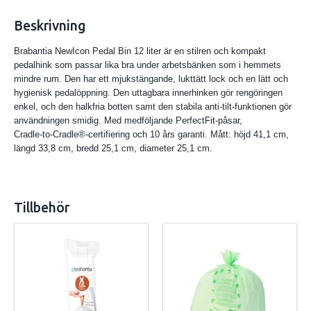
Beskrivning
Brabantia NewIcon Pedal Bin 12 liter är en stilren och kompakt
pedalhink som passar lika bra under arbetsbänken som i hemmets
mindre rum. Den har ett mjukstängande, lukt­tätt lock och en lätt och
hygienisk pedalöppning. Den uttagbara innerhinken gör rengöringen
enkel, och den halkfria botten samt den stabila anti‑tilt‑funktionen gör
användningen smidig. Med medföljande PerfectFit‑påsar,
Cradle‑to‑Cradle®‑certifiering och 10 års garanti. Mått: höjd 41,1 cm,
längd 33,8 cm, bredd 25,1 cm, diameter 25,1 cm.
Tillbehör