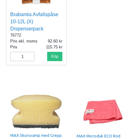
Brabantia Avfallspåse
10-12L (X)
Dispenserpack
76772
Pris ekl. moms
92.60
Pris
115.75
Köp
MAX Skursvamp med Grepp
MAX Microduk ECO Röd