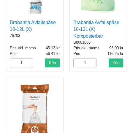
Brabantia Avfallspåse
Brabantia Avfallspåse
10-12L (X)
10-12L (X)
76702
Komposterbar
B0001865
Pris ekl. moms
45.13
Pris ekl. moms
93.00
Pris
56.41
Pris
116.25
Köp
Köp