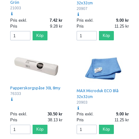
Grön
32x32cm
21003
20907
Pris exkl.
7.42
Pris exkl.
9.00
Pris
9.28
Pris
11.25
Köp
Köp
Papperskorgspåse 30L 8my
MAX Microduk ECO Blå
76333
32x32cm
20903
Pris exkl.
30.50
Pris exkl.
9.00
Pris
38.13
Pris
11.25
Köp
Köp