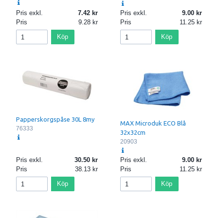
Pris exkl.
7.42
Pris exkl.
9.00
Pris
9.28
Pris
11.25
Köp
Köp
Papperskorgspåse 30L 8my
MAX Microduk ECO Blå
76333
32x32cm
20903
Pris exkl.
30.50
Pris exkl.
9.00
Pris
38.13
Pris
11.25
Köp
Köp