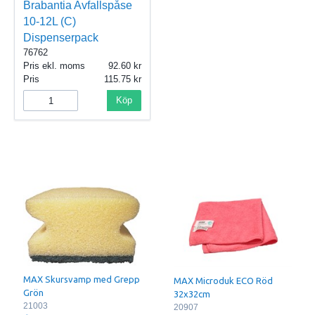
Brabantia Avfallspåse
10-12L (C)
Dispenserpack
76762
Pris ekl. moms
92.60
Pris
115.75
Köp
MAX Skursvamp med Grepp
MAX Microduk ECO Röd
Grön
32x32cm
21003
20907